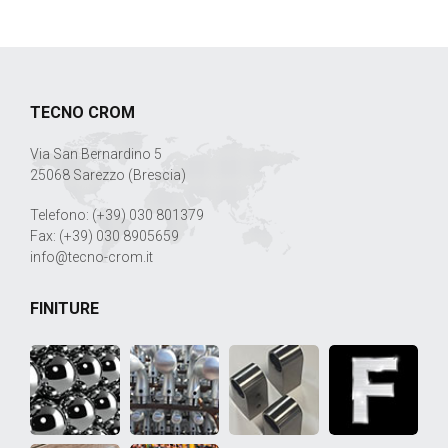
TECNO CROM
Via San Bernardino 5
25068 Sarezzo (Brescia)
Telefono: (+39) 030 801379
Fax: (+39) 030 8905659
info@tecno-crom.it
FINITURE