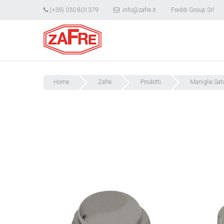
(+39) 030 801379
info@zafre.it
Freddi Group Srl
Home
Zafre
Prodotti
Maniglie Sat