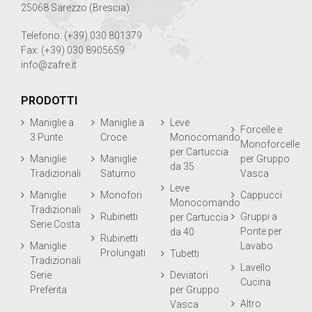
25068 Sarezzo (Brescia)
Telefono: (+39) 030 801379
Fax: (+39) 030 8905659
info@zafre.it
PRODOTTI
Maniglie a
Maniglie a
Leve
Forcelle e
3 Punte
Croce
Monocomando
Monoforcelle
per Cartuccia
Maniglie
Maniglie
per Gruppo
da 35
Tradizionali
Saturno
Vasca
Leve
Maniglie
Monofori
Cappucci
Monocomando
Tradizionali
Rubinetti
Gruppi a
per Cartuccia
Serie Costa
Ponte per
da 40
Rubinetti
Maniglie
Lavabo
Prolungati
Tubetti
Tradizionali
Lavello
Serie
Deviatori
Cucina
Preferita
per Gruppo
Altro
Vasca