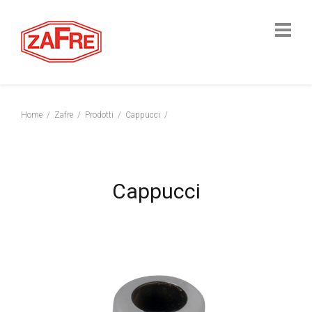
Home
Zafre
Prodotti
Cappucci
Cappucci