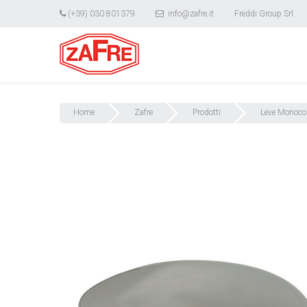
(+39) 030 801379
info@zafre.it
Freddi Group Srl
Home
Zafre
Prodotti
Leve Monoco