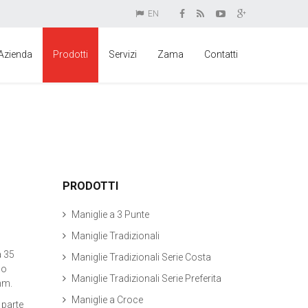
EN
Azienda
Prodotti
Servizi
Zama
Contatti
PRODOTTI
Maniglie a 3 Punte
Maniglie Tradizionali
a 35
Maniglie Tradizionali Serie Costa
no
Maniglie Tradizionali Serie Preferita
mm.
Maniglie a Croce
 parte