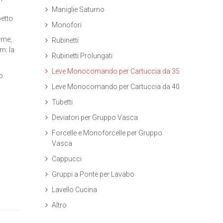
Maniglie Saturno
petto
Monofori
rme,
Rubinetti
m: la
Rubinetti Prolungati
Leve Monocomando per Cartuccia da 35
 o
o
Leve Monocomando per Cartuccia da 40
Tubetti
Deviatori per Gruppo Vasca
Forcelle e Monoforcelle per Gruppo
Vasca
Cappucci
Gruppi a Ponte per Lavabo
Lavello Cucina
Altro